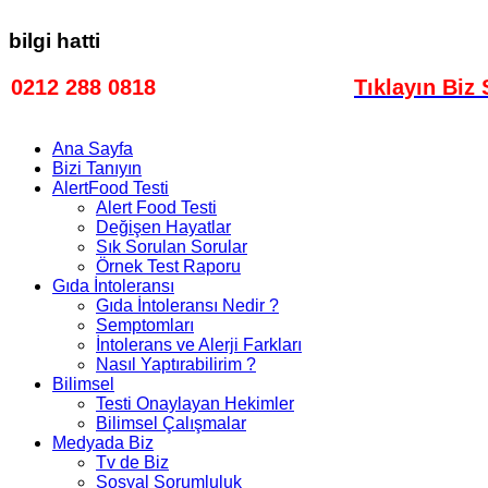
bilgi hatti
0212 288 0818
Bilgi Hattı
Tıklayın Biz 
Ana Sayfa
Bizi Tanıyın
AlertFood Testi
Alert Food Testi
Değişen Hayatlar
Sık Sorulan Sorular
Örnek Test Raporu
Gıda İntoleransı
Gıda İntoleransı Nedir ?
Semptomları
İntolerans ve Alerji Farkları
Nasıl Yaptırabilirim ?
Bilimsel
Testi Onaylayan Hekimler
Bilimsel Çalışmalar
Medyada Biz
Tv de Biz
Sosyal Sorumluluk